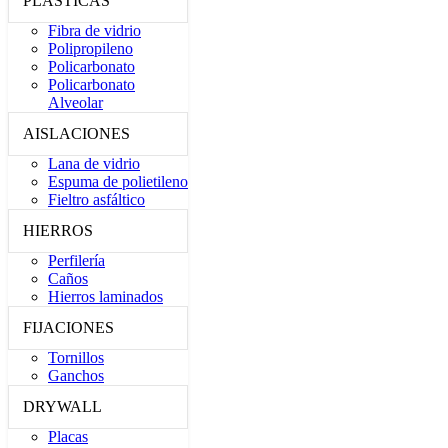
PLÁSTICAS
Fibra de vidrio
Polipropileno
Policarbonato
Policarbonato
Alveolar
AISLACIONES
Lana de vidrio
Espuma de polietileno
Fieltro asfáltico
HIERROS
Perfilería
Caños
Hierros laminados
FIJACIONES
Tornillos
Ganchos
DRYWALL
Placas