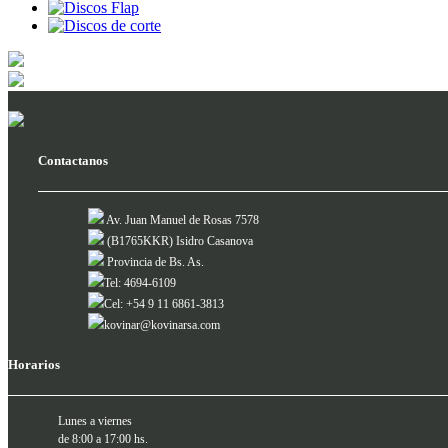
Contactanos
Av. Juan Manuel de Rosas 7578
(B1765KKR) Isidro Casanova
Provincia de Bs. As.
Tel: 4694-6109
Cel: +54 9 11 6861-3813
kovinar@kovinarsa.com
Horarios
Lunes a viernes
de 8:00 a 17:00 hs.