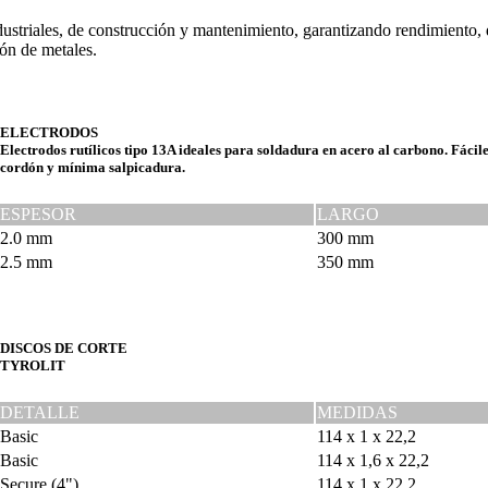
striales, de construcción y mantenimiento, garantizando rendimiento, 
ión de metales.
ELECTRODOS
Electrodos rutílicos tipo 13A ideales para soldadura en acero al carbono. Fácile
cordón y mínima salpicadura.
ESPESOR
LARGO
2.0 mm
300 mm
2.5 mm
350 mm
DISCOS DE CORTE
TYROLIT
DETALLE
MEDIDAS
Basic
114 x 1 x 22,2
Basic
114 x 1,6 x 22,2
Secure (4")
114 x 1 x 22,2